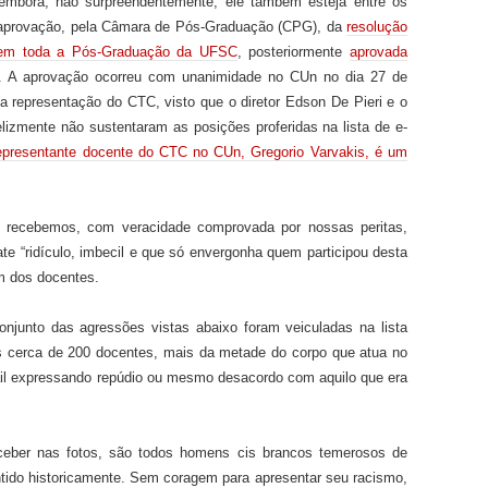
mbora
,
não surpreendentemente
,
ele
também
esteja entre os
aprovação
,
pela Câmara de Pós-Graduação (CPG)
,
da
resolução
s em toda a Pós-Graduação da UFSC
,
posteriormente
aprovada
.
A aprovação ocorreu com unanimidade no CUn no dia 27 de
da representação do CTC, visto que o diretor Edson De Pieri e o
lizmente não sustentaram as posições proferidas na lista
de e-
epresentante docente do CTC no CUn, Gregorio Varvakis, é um
e recebemos, com veracidade comprovada
por nossas peritas,
e “ridículo, imbecil e
que
só envergonha quem participou desta
m dos docentes
.
njunto das agressões vistas abaixo foram veiculadas na lista
 cerca de 200 docentes,
mais da metade do
corpo que atua no
il expressando repúdio ou mesmo desacordo com aquilo que era
eber nas fotos, são todos homens
cis brancos
temerosos de
ido historicamente
.
Sem coragem para apresentar
seu racismo,