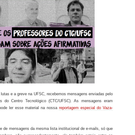
 lutas e
a
greve na UFSC, recebemos mensagens enviadas pelo
ls d
o C
entro Tecnológico (C
TC
/UFSC)
.
As
mensagens
eram
pode ler esse material na nossa
repo
r
tagem especial do Vaza-
te de mensage
ns
da mesma lista
institucional
de e-mails, só que