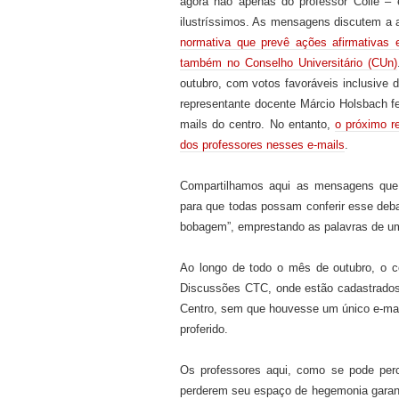
agora não
apenas
do professor Colle
–
e
ilustríssimos. As mensagens
discutem
a 
normativa que prevê ações afirmativa
também
no Conselho Universitári
o
(CUn)
outubro, com votos favoráveis inclusive 
representante docente Márcio Holsbach fe
mails
do centro. No entanto,
o próximo r
dos professores nesses e-mails
.
Compartilhamos aqui as mensagens qu
para que todas possam conferir esse debat
bobagem”
, emprestando as palavras de u
Ao longo de todo o mês de outubro, o co
Discussões CTC, onde estão cadastrados
Centro, sem que houvesse um único e-ma
proferido.
Os professores aqui,
como
se
pode perc
perder
em
seu espaço de hegemonia garant