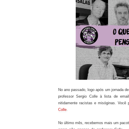
No ano passado, logo após um jornada de
p
rofessor S
e
rgio Colle à lista d
e emai
nitidamente
racista
s
e misógin
as
. Você 
Colle
.
No último mês
, recebemos mais um paco