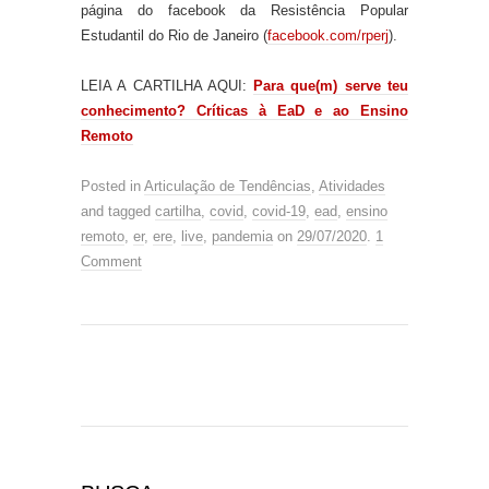
página do facebook da Resistência Popular
Estudantil do Rio de Janeiro (
facebook.com/rperj
).
LEIA A CARTILHA AQUI:
Para que(m)
serve teu
conhecimento? Crítica
s
à EaD e ao Ensino
Remoto
Posted in
Articulação de Tendências
,
Atividades
and tagged
cartilha
,
covid
,
covid-19
,
ead
,
ensino
remoto
,
er
,
ere
,
live
,
pandemia
on
29/07/2020
.
1
Comment