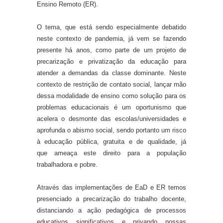
Ensino Remoto
(ER)
.
O tema, que
está
sendo especialmente debatido
neste contexto de pandemia, já vem se fazendo
presente há anos, como parte de um projeto de
precarização e privatização da educação para
atender a demandas da classe dominante. Neste
contexto de restrição de contato social, lançar mão
dessa modalidade de
e
nsino como solução para os
problemas educacionais
é um
oportunismo
que
acelera o desmonte d
as escolas/universidades
e
aprofunda o abismo social, se
ndo portanto
um risco
à educação pública, gratuita e de qualidade
, j
á
que
ameaça
este direito
para
a população
trabalhadora e pobre.
Através das implementações de EaD e ER t
emos
presenciado a precarização do trabalho docente,
distancia
ndo
a ação pedagógica de processos
educativos significativos
e
privando nossas