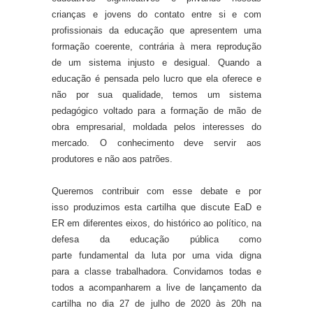
crianças e jovens do contato entre si e com
profissionais da educação que apresentem uma
formação coerente
, contrária à mera
reprodu
ção
de
um sistema injusto e desigual.
Quando a
educação é pensada pelo lucro que ela oferece e
não por sua qualidade, temos um sistema
pedagógico voltado para a formação de mão de
obra empresarial, moldada pelos interesses do
mercado. O conhecimento deve servir aos
produtores e não aos patrões.
Queremos co
ntribuir
com esse
debate
e
por
isso
produzimos
esta
cartilha
que
discute
EaD e
ER
em diferentes eixos,
do
históric
o
ao
polític
o,
na
defesa d
a
educação pública como
parte
fundamental
d
a luta por
uma vida digna
para
a classe trabalhadora
.
Convidamos todas e
todos a acompanharem a live de lançamento da
cartilha no dia 27 de julho de 2020 às 20h na