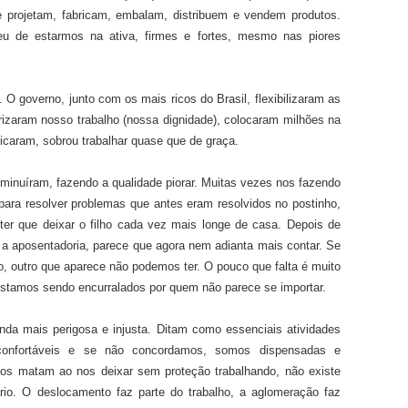
e projetam, fabricam, embalam, distribuem e vendem produtos.
 de estarmos na ativa, firmes e fortes, mesmo nas piores
O governo, junto com os mais ricos do Brasil, flexibilizaram as
carizaram nosso trabalho (nossa dignidade), colocaram milhões na
ficaram, sobrou trabalhar quase que de graça.
iminuíram, fazendo a qualidade piorar. Muitas vezes nos fazendo
 para resolver problemas que antes eram resolvidos no postinho,
ter que deixar o filho cada vez mais longe de casa. Depois de
 a aposentadoria, parece que agora nem adianta mais contar. Se
, outro que aparece não podemos ter. O pouco que falta é muito
stamos sendo encurralados por quem não parece se importar.
nda mais perigosa e injusta. Ditam como essenciais atividades
onfortáveis e se não concordamos, somos dispensadas e
nos matam ao nos deixar sem proteção trabalhando, não existe
io. O deslocamento faz parte do trabalho, a aglomeração faz