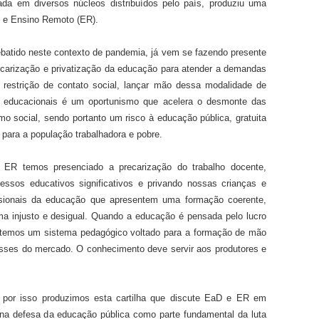
lada
e
m
diversos núcleos distribuídos pelo
país
, produziu uma
e Ensino Remoto
(ER)
.
atido neste contexto de pandemia, já vem se fazendo presente
ecarização e privatização da educação para atender a demandas
 restrição de contato social, lançar mão dessa modalidade de
s educacionais
é um
oportunismo
que
acelera o desmonte d
as
mo social, se
ndo portanto
um risco à educação pública, gratuita
o
para
a população trabalhadora e pobre.
e ER t
emos presenciado a precarização do trabalho docente,
ssos educativos significativos
e
privando nossas crianças e
issionais da educação que apresentem uma formação coerente
,
 injusto e desigual.
Quando a educação é pensada pelo lucro
, temos um sistema pedagógico voltado para a formação de mão
esses do mercado. O conhecimento deve servir aos produtores e
e
por isso
produzimos
esta
cartilha
que
discute
EaD e ER
em
na defesa d
a
educação pública como parte
fundamental
d
a luta