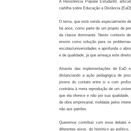
A Resistência Popular Estudantil,
articu
cartilha
sobre
Educação
a
Distância
(EaD)
O tema, que
está
sendo especialmente deb
há anos, como parte de um projeto de pr
da classe dominante. Neste contexto de
e
nsino como solução para os problema
escolas/universidades
e aprofunda o abis
e de qualidade
, j
á que
ameaça
este direit
Através das implementações de EaD 
distancia
ndo
a ação pedagógica de proce
jovens do contato entre si e com prof
contrária à mera
reprodu
ção de
um sistema
que ela oferece e não por sua qualidade
de obra empresarial, moldada pelos inter
não aos patrões.
Queremos co
ntribuir
com esse
debate
diferentes eixos,
do
históric
o
ao
polític
o,