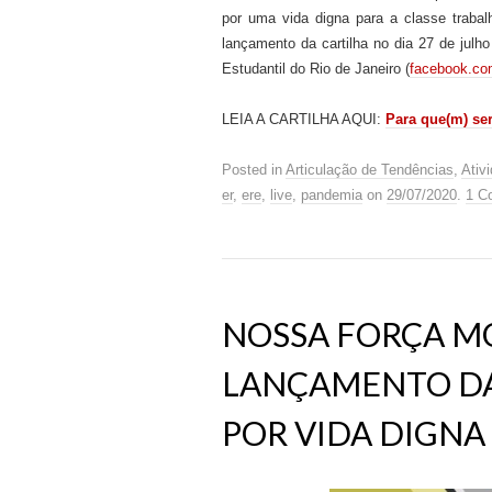
por
uma vida digna para
a classe trabal
lançamento da cartilha no dia 27 de julh
Estudantil do Rio de Janeiro (
facebook.com
LEIA A CARTILHA AQUI:
Para que(m)
se
Posted in
Articulação de Tendências
,
Ativ
er
,
ere
,
live
,
pandemia
on
29/07/2020
.
1 C
NOSSA FORÇA M
LANÇAMENTO DA
POR VIDA DIGNA