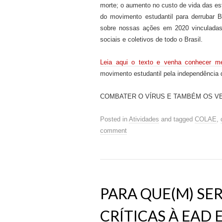
morte
; o aumento no custo de vida das est
do movimento estudantil para derrubar B
sobre nossas ações em 2020 vinculad
sociais e coletivos de todo o Brasil.
Leia aqui o texto e venha conhecer me
movimento estudantil pela independência d
COMBATER O VÍRUS E TAMBÉM OS V
Posted in
Atividades
and tagged
COLAE
,
comment
PARA QUE(M) SE
CRÍTICAS À EAD