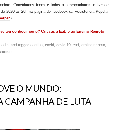
hadora
.
Convidamos todas e todos a acompanharem a live de
o de 2020 às 20h na página do facebook da Resistência Popular
/rperj
).
rve teu conhecimento? Crítica
s
à EaD e ao Ensino Remoto
idades
and tagged
cartilha
,
covid
,
covid-19
,
ead
,
ensino remoto
,
omment
OVE O MUNDO:
 CAMPANHA DE LUTA