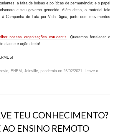
udantes; a falta de bolsas e políticas de permanência; e o papel
olsonaro e
seu governo genocida
.
Além disso, o material fala
as
à
Campanha de Luta por Vida Digna, junto com movimentos
lhor nossas organizações estudantis
. Queremos fortalecer o
e classe e ação direta!
ERMES!
covid
,
ENEM
,
Joinville
,
pandemia
on
25/02/2021
.
Leave a
RVE TEU CONHECIMENTO?
 E AO ENSINO REMOTO