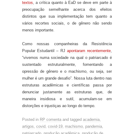
textos
, a crítica quanto à EaD se deve em parte à
preocupação semelhante acerca dos efeitos
distintos que sua implementação t
e
m quanto a
vários recortes sociais, o de gênero não sendo
menos importante.
Como nossas companheiras da Resistência
Popular Estudantil – RJ
apontaram recentemente
,
“vivemos numa sociedade na qual o patriarcado é
sustentado estruturalmente, fomentando a
opressão de gênero e o machismo, ou seja, ser
mulher é um grande desafio”. Nossa luta dentro nas
estruturas acadêmicas e científicas passa por
denunciar justamente as estruturas que, de
maneira insidiosa e sutil, acumulam-se em
distorções e injustiças ao longo do tempo.
Posted in
RP comenta
and tagged
academia
,
artigos
,
covid
,
covid-19
,
machismo
,
pandemia
,
patriarcado
,
produção acadêmica
,
produção de