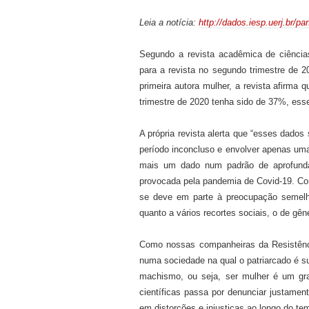
Leia a notícia:
http://dados.iesp.uerj.br/
Segundo a revista acadêmica de ciênci
para a revista no segundo trimestre de
primeira autora mulher, a revista afirm
trimestre de
2020 tenha sido de 37%, esse
A própria revista alerta que “esses dados 
período inconcluso e envolver apenas uma 
mais um dado num padrão de aprofundam
provocada pela pandemia de Covid-19. 
se deve em parte à preocupação semelha
quanto a vários recortes sociais, o de gê
Como nossas companheiras da Resistênc
numa sociedade na qual o patriarcado é s
machismo, ou seja, ser mulher é um gra
científicas passa por denunciar justamen
em distorções e injustiças ao longo do te