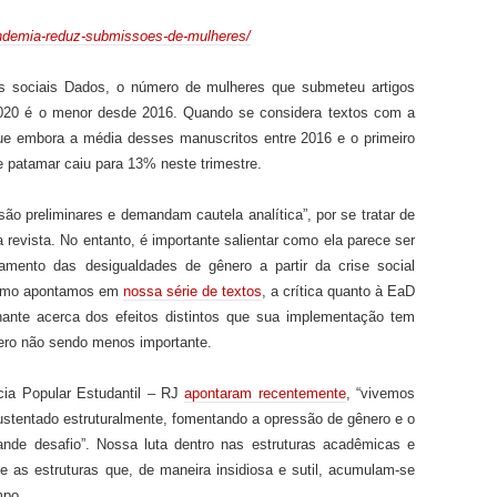
pandemia-reduz-submissoes-de-mulheres/
as sociais Dados, o número de mulheres que submete
u
artigos
 2020 é o menor desde 2016. Quando se considera textos com a
a que embora a média desses manuscritos entre 2016 e
o primeiro
 patamar caiu para 13% neste trimestre.
são preliminares e demandam cautela analítica”, por se tratar de
revista. No entanto, é importante salientar como ela parece ser
ento das desigualdades de gênero a partir da crise social
Como apontamos em
nossa série de textos
, a crítica quanto à EaD
nte acerca dos efeitos distintos que sua implementação t
e
m
nero não sendo menos importante.
ia Popular Estudantil – RJ
apontaram recentemente
, “vivemos
ustentado estruturalmente, fomentando a opressão de gênero e o
nde desafio”. Nossa luta dentro nas estruturas acadêmicas e
te as estruturas que, de maneira insidiosa e sutil, acumulam-se
mpo.