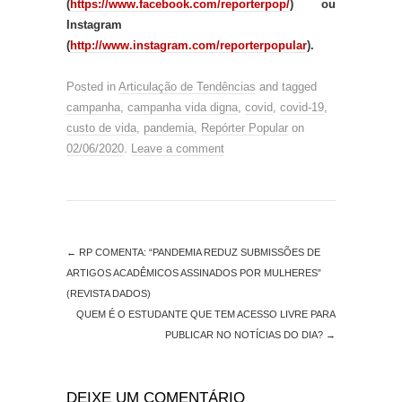
(
https://www.facebook.com/reporterpop/
) ou
Instagram
(
http://www.instagram.com/reporterpopular
).
Posted in
Articulação de Tendências
and tagged
campanha
,
campanha vida digna
,
covid
,
covid-19
,
custo de vida
,
pandemia
,
Repórter Popular
on
02/06/2020
.
Leave a comment
←
RP COMENTA: “PANDEMIA REDUZ SUBMISSÕES DE
ARTIGOS ACADÊMICOS ASSINADOS POR MULHERES”
(REVISTA DADOS)
QUEM É O ESTUDANTE QUE TEM ACESSO LIVRE PARA
PUBLICAR NO NOTÍCIAS DO DIA?
→
DEIXE UM COMENTÁRIO