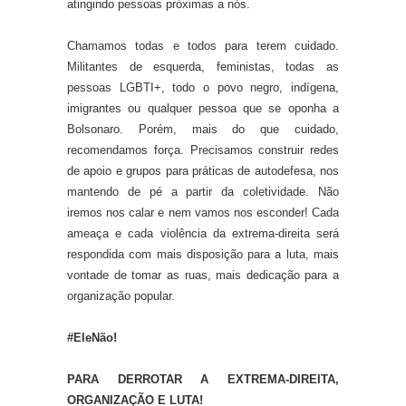
atingindo pessoas próximas a nós.
Chamamos todas e todos para ter
em
cuidado
.
M
ilitantes de esquerda, feministas, todas as
pessoas LGBTI+, todo o povo negro, indígena,
imigrantes ou qualquer pessoa que se oponha a
Bolsonaro. Porém, mais do que cuidado,
recomendamos força.
Precisamos
construir
redes
de apoio e
grupos para práticas de
autodefesa,
nos
mante
ndo
de pé a partir da coletividade. Não
iremos nos calar
e nem
vamos nos esconder
!
Cada
ameaça e cada violência da extrema-direita será
respondida com mais disposição para a luta, mais
vontade de tomar as ruas, mais dedicação para a
organização popular.
#EleNão!
PARA DERROTAR A EXTREMA-DIREITA,
ORGANIZAÇÃO E LUTA!