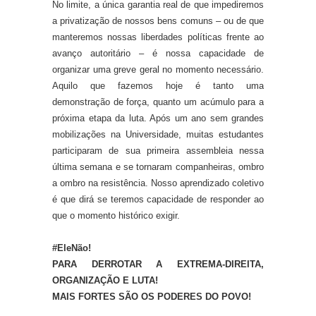
No limite, a única garantia real de que impediremos
a privatização de nossos bens comuns – ou de que
manteremos nossas liberdades políticas frente ao
avanço autoritário – é nossa capacidade de
organizar uma greve geral no momento necessário.
A
quilo que fazemos hoje é tanto uma
demonstração de força
,
quanto um acúmulo para a
próxima etapa da luta. Após um ano
sem grandes
mobilizaçõe
s
na
U
niversidade,
muitas estudantes
participaram de sua primeira assembleia nessa
última semana e se tornaram companheiras, ombro
a ombro na resistência.
Nosso aprendizado coletivo
é que
dirá se teremos capacidade de responder ao
que o momento histórico exigir.
#EleNão!
PARA DERROTAR A EXTREMA-DIREITA,
ORGANIZAÇÃO E LUTA!
MAIS FORTES SÃO OS PODERES DO POVO!