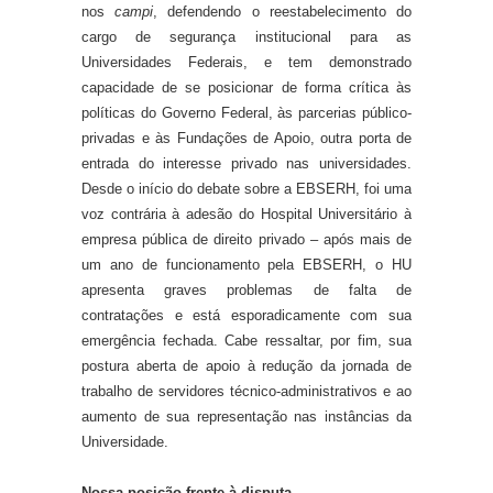
nos
campi
, defendendo o reestabelecimento do
cargo de segurança institucional para as
Universidades Federais, e
tem demonstrado
capacidade
de
se posicionar de
forma crítica à
s
políticas do Governo Federal,
às parcerias público-
privadas e
às Fundações
de Apoio
, outra porta de
entrada do interesse privado
nas universidades
.
Desde o início do debate sobre a EBSERH, foi uma
voz contrária à adesão do Hospital Universitário à
empresa pública de direito privado – após mais de
um ano de funcionamento pela EBSERH, o HU
apresenta graves problemas de falta de
contratações e está esporadicamente com sua
emergência fechada. Cabe ressaltar, por fim, sua
postura aberta de apoio à redução da jornada de
trabalho de servidores técnico-administrativos e ao
aumento de sua representação nas instâncias da
Universidade.
Nossa posição frente à disputa