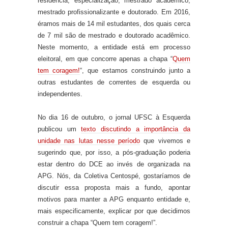
residência, especialização, mestrado acadêmico,
mestrado profissionalizante e doutorado. Em 2016,
éramos mais de 14 mil estudantes, dos quais cerca
de 7 mil são de mestrado e doutorado acadêmico.
Nes
t
e momento, a entidade está em processo
eleitoral,
em que
concorre apenas a chapa “
Quem
tem coragem!
“,
que estamos constru
indo
junto a
outras estudantes de correntes de esquerda ou
independentes.
No dia 16 de outubro, o jornal UFSC à Esquerda
publicou um
texto discutindo a importância da
unidade nas lutas nesse período
que vivemos e
sugerindo que, por isso, a pós-graduação poderia
estar dentro do DCE ao invés de organizada na
APG
. Nós, da Coletiva Centospé, gostaríamos de
discutir essa proposta mais a fundo, apontar
motivos para manter a APG enquanto entidade e,
mais especificamente, explicar por que decidimos
construir a chapa “Quem tem coragem!”.