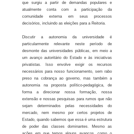
que surgiu a partir de demandas populares e
atualmente
conta com a
participação da
comunidade externa em
seus
processos
decisórios
, incluindo
as eleições para
a
R
eitoria.
Discutir a autonomia da universidade é
particularmente relevante neste período de
desmonte da
s
universidade
s
pública
s,
em meio a
um
avanço autoritário do Estado e
à
s iniciativas
privatistas
.
Isso envolve exigir os recursos
necessários para nosso funcionamento, sem rabo
preso na cobrança ao governo, mas também a
autonomia na proposta político-pedagógica, de
forma a direcionar nossa formação, nossa
extensão e nossas pesquisas para rumos que não
sejam determinados pelas necessidades do
mercado, nem mesmo por certos projetos de
Estado, quando sabemos que essa é uma estrutura
de poder das classes dominantes. Mesmo
as
ações em que temos alguns avanços, como o