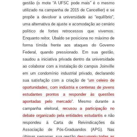
gestão (o mote “A UFSC pode mais” é o mesmo
utilizado na campanha de 2015 de Cancellier) e se
propõe a devolver a universidade ao “equilíbrio”,
uma alternativa de ajuste
e acomodação
ao cenário
político
de fortes retrocessos que vivemos
.
Enquanto reitor, Ubaldo se posiciona no máximo de
forma tímida frente aos ataques do Governo
Federal, quando pressionado. Em sua gestão,
saudou a
iniciativa privada
dentro d
a universidade
ao colaborar com a instalação do campus Joinville
em um condomínio industrial privado,
declarando
sua satisfação com a criação de “
um celeiro de
oportunidades, com indústria e centenas de jovens
estudantes prontos a responder às questões
apontadas pelo mercado
“
.
Mesmo durante a
campanha eleitoral,
recus
ou a participação no
debate
organizado pela entidades
estudant
is
e não
respondeu
à
Carta de Reivindicações da
Associação de Pós-Graduandos (APG). Nas
últimas semanas, sua gestão
descum
priu todas as