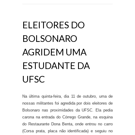
ELEITORES DO
BOLSONARO
AGRIDEM UMA
ESTUDANTE DA
UFSC
N
a última quinta-feira, dia 11 de outubro
, uma de
nossas militantes foi agredida por dois eleitores de
Bolsonaro
nas
pr
o
xim
idades
da UFSC.
Ela pedia
carona na entrada do Córrego Grande
,
na esquina
do Restaurante Dona Benta, onde entrou no
carro
(C
orsa
prata
,
placa não identificada) e seguiu no