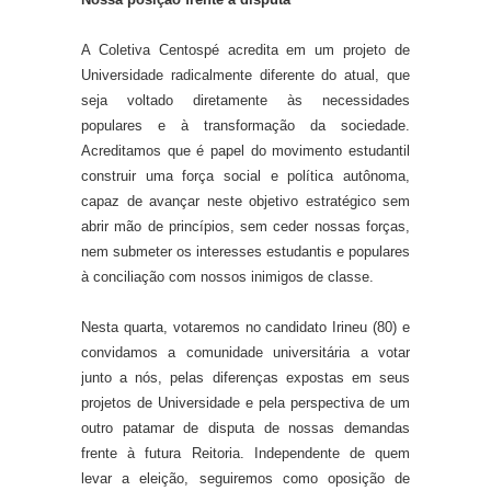
A Coletiva Centospé acredita em um projeto de
Universidade radicalmente diferente do atual,
que
seja
voltad
o
diretamente às necessidades
populares e à transformação da sociedade.
Acreditamos que é papel do movimento estudantil
construir uma força social e política autônoma,
capaz de avançar nes
t
e objetivo estratégico sem
abrir mão de princípios, sem ceder nossas forças,
nem submeter os interesses estudantis e populares
à conciliação com nossos inimigos de classe.
N
esta quarta
,
votaremos no candidato Irineu (80) e
convidamos a comunidade universitária a votar
junto
a nós, pelas diferenças expostas em seus
projetos de Universidade e pela perspectiva de um
outro patamar de disputa de nossas demandas
frente à futura Reitoria.
Independente de quem
levar a
eleição
, seguiremos como oposição de