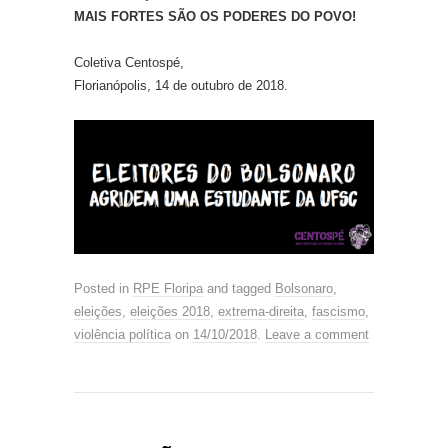
MAIS FORTES SÃO OS PODERES DO POVO!
Coletiva Centospé,
Florianópolis, 14 de outubro de 2018.
Posted in
RPE Floripa
and tagged
Bolsonaro
,
eleições
,
eleições 2018
,
extrema-direita
,
fascismo
,
violência política
on
14/10/2018
.
Leave a comment