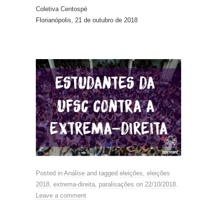
Coletiva Centospé
Florianópolis, 21 de outubro de 2018
Posted in
Análise
and tagged
eleições
,
eleições
2018
,
extrema-direita
,
paralisações
on
22/10/2018
.
Leave a comment