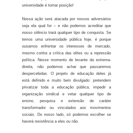
universidade é tomar posição!
Nossa a
ção
será
atacada
por
nossos
adversários
seja ela qual for – e n
ão podemos acreditar que
nosso silêncio trará qualquer tipo de conquista. Se
temos uma universidade pública hoje, é porque
ousamos enfrentar os interesses de mercado,
mesmo co
ntra
a crítica das elites
ou a repressão
política. Nesse momento de levante da extrema-
direita, não podemos achar que passaremos
despercebid
a
s. O projeto de educação deles já
está definido e muito bem divulgado: pretendem
privatizar toda a educação pública, impedir a
organização sindical e vetar qualquer tipo de
ensino, pesquisa e extensão
de
caráter
transformador
ou
vincula
dos
aos movimentos
sociais. Do nosso lado, só podemos escolher se
haverá resistência a eles ou não.