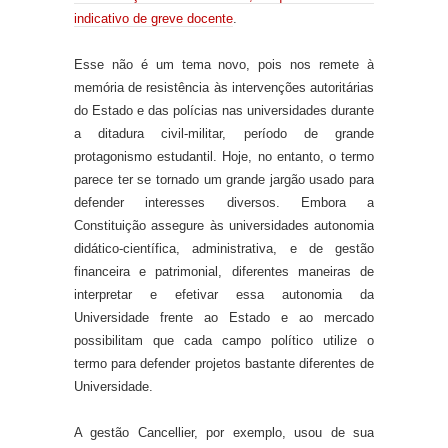
indicativo de greve docente
.
Esse não é um tema novo, pois nos remete à
memória de
resistência às intervenções autoritárias
do E
stado
e da
s
polícias
nas
universidades
durante
a ditadura civil-militar, período de grand
e
protagonismo estudantil
.
Hoje, no entanto, o termo
parece ter se tornado um grande jargão usado para
defender interesses diversos. Embora a
Constituição assegure às universidades autonomia
didático-científica, administrativa, e de gestão
financeira e patrimonial
,
diferentes maneiras de
interpretar e efetivar essa autonomia
da
Universidade frente ao Estado e ao mercado
possibilitam que
cada campo político utiliz
e
o
termo para defender projetos
bastante
diferentes de
Universidade.
A gestão Cancellier, por exemplo, usou de sua