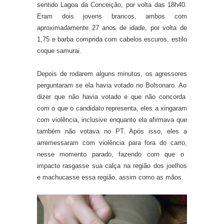
sentido L
agoa
da Conceição,
por volta das 18
h
40.
Eram d
ois jovens brancos,
ambos com
aproximadamente
27 anos de idade
,
por volta de
1,
75 e
barba comprida
com
cabelos
escuros, estilo
coque samurai
.
Depois de
rodarem alguns minutos,
os agressores
perguntaram se ela havia votado no Bolsonaro.
Ao
dizer que não havia votado
e que não concorda
com
o que o
candidato
representa,
eles a
x
ingaram
com violência
, inclusive enquanto ela afirmava que
também
não
votava no PT
. Após isso, eles
a
arremessaram
com violência
para fora
do carro
,
nesse momento
parado
, fazendo com que o
impacto rasgasse sua calça na região dos joelhos
e machucasse essa região, assim como as mãos
.