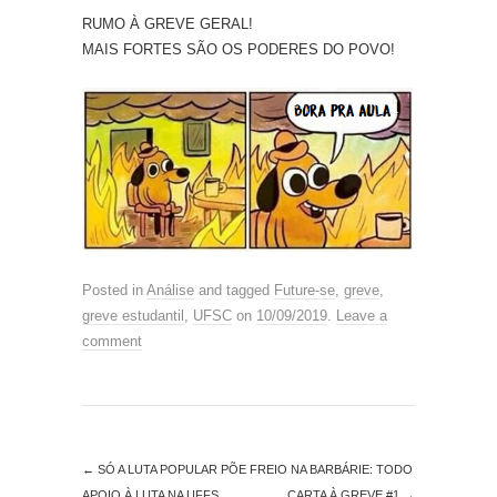
RUMO À GREVE GERAL!
MAIS FORTES SÃO OS PODERES DO POVO!
Posted in
Análise
and tagged
Future-se
,
greve
,
greve estudantil
,
UFSC
on
10/09/2019
.
Leave a
comment
←
SÓ A LUTA POPULAR PÕE FREIO NA BARBÁRIE: TODO
APOIO À LUTA NA UFFS
CARTA À GREVE #1
→