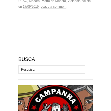
UFSC
,
Mocotó
,
Morro do Mocotó
,
violência policial
on
17/09/2019
.
Leave a comment
BUSCA
Pesquisar por: