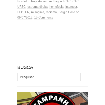
Posted in
Reportagem
and tagged
CTC
,
CTC
UFSC
,
extrema-direita
,
homofobia
,
intercept
,
LEPTEN
,
misoginia
,
racismo
,
Sergio Colle
on
09/07/2019
.
15 Comments
BUSCA
Pesquisar por: