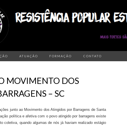
AÇÃO
ATUAÇÃO
FORMAÇÃO
CONTATO
AO MOVIMENTO DOS
BARRAGENS – SC
 ações junto ao Movimento dos Atingidos por Barragens
de Santa
ação política e afetiva com o povo atingido por barragens existe
to coletiva, quando algumas de nós já
haviam
realiza
do
estágio