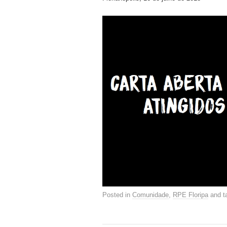
Posted in
Comunidade
,
RPE Floripa
and t