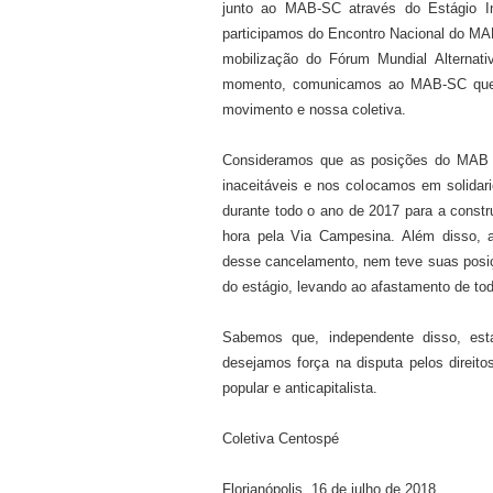
junto ao MAB-SC através do Estágio Int
participamos do Encontro Nacional do MA
mobilização do Fórum Mundial Alternat
momento, comunicamos ao MAB-SC que d
movimento e nossa coletiva.
Consideramos que as posições do MAB 
inaceitáveis e nos colocamos em solidar
durante todo o ano de 2017 para a const
hora pela Via Campesina. Além disso, 
desse cancelamento, nem teve suas posiç
do estágio, levando ao afastamento d
e
to
Sabemos que, independente disso, est
desejamos força na disputa pelos direito
popular e anticapitalista.
Coletiva Centospé
Florianópolis, 16 de julho de 2018