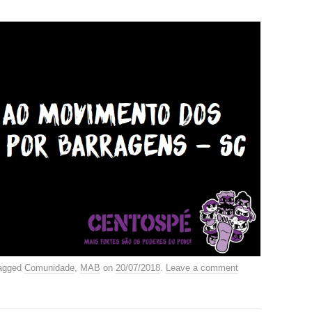
agged
Comunidade
,
MAB
on
20/07/2018
.
Leave a comment