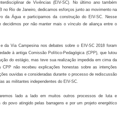
erdisciplinar de Vivências (EIV-SC). No último ano
também
B no Rio de Janeiro, dedicamos esforços junto ao movimento na
ivo da Água e participamos da construção do EIV-SC. Nesse
ecidimos por não manter mais o vínculo de aliança entre o
e da Via Campesina nos debates sobre o EIV-SC 2018 foram
iedade à antiga Comissão Político-Pedagógica (CPP), que lutou
rução do estágio, mas teve sua realização impedida em cima da
a CPP não recebeu explicações honestas sobre as intenções
ões ouvidas e consideradas durante o processo de rediscussão
das as
militantes independentes do EIV
-SC
.
aremos lado a lado em muitos outros processos de luta e
s do povo atingido pelas barragens e por um projeto energético