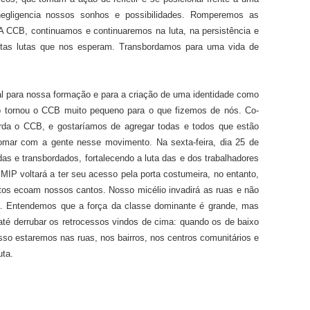
negligencia nossos sonhos e possibilidades. Romperemos as
A CCB, continuamos e continuaremos na luta, na persistência e
estas lutas que nos esperam. Transbordamos para uma vida de
l para nossa formação e para a criação de uma identidade como
o tornou o CCB muito pequeno para o que fizemos de nós. Co-
orda o CCB, e gostaríamos de agregar todas e todos que estão
mar com a gente nesse movimento. Na sexta-feira, dia 25 de
s e transbordados, fortalecendo a luta das e dos trabalhadores
 MIP voltará a ter seu acesso pela porta costumeira, no entanto,
os ecoam nossos cantos. Nosso micélio invadirá as ruas e não
da. Entendemos que a força da classe dominante é grande, mas
até derrubar os retrocessos vindos de cima: quando os de baixo
o estaremos nas ruas, nos bairros, nos centros comunitários e
uta.