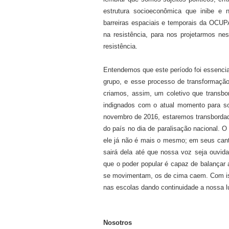
estrutura socioeconômica que inibe e 
barreiras espaciais e temporais da OCUP
na resistência, para nos projetarmos n
resistência.
Entendemos que este período foi essencia
grupo, e esse processo de transformaçã
criamos, assim, um coletivo que transb
indignados com o atual momento para so
novembro de 2016, estaremos transbordada
do país no dia de paralisação nacional. O
ele já não é mais o mesmo; em seus cant
sairá dela até que nossa voz seja ouvi
que o poder popular é capaz de balançar 
se movimentam, os de cima caem. Com iss
nas escolas dando continuidade a nossa l
Nosotros