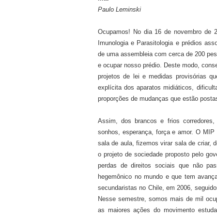
Paulo Leminski
Ocupamos! No dia 16 de novembro de 201
Imunologia e Parasitologia e prédios as
de uma assembleia com cerca de 200 pesso
e ocupar nosso prédio. Deste modo, conse
projetos de lei e medidas provisórias 
explícita dos aparatos midiáticos, dific
proporções de mudanças que estão posta
Assim, dos brancos e frios corredores,
sonhos, esperança, força e amor. O MIP 
sala de aula, fizemos virar sala de criar, d
o projeto de sociedade proposto pelo go
perdas de direitos sociais que não pas
hegemônico no mundo e que tem avançado
secundaristas no Chile, em 2006, seguido
Nesse semestre, somos mais de mil ocupaç
as maiores ações do movimento estudant