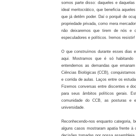
somos parte disso: daqueles e daquelas
ideal meritocrático, que beneficia aquele
que já detêm poder. Daí o porquê de ocup
propriedade privada, como mera mercadoria
não deixaremos que tirem de nós e da
especuladores e políticos. Iremos resistir!
O que construímos durante esses dias e
aqui. Mostramos que é só habitando u
entendemos as demandas que emanam d
Ciências Biológicas (CCB), conquistamos 
e corrida de aulas. Laços entre os estuda
Fizemos conversas entre discentes e do
para seus âmbitos políticos gerais. E
comunidade do CCB, as posturas e en
universidade.
Reconhecendo-nos enquanto categoria, b
alguns casos mostraram apatia frente à c
decisões tomadas por nossa assembleia e