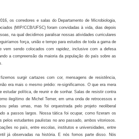
6, os corredores e salas do Departamento de Microbiologia,
sociados (MIP/CCB/UFSC) foram convidadas à vida, dias depois
as, na qual decidimos paralisar nossas atividades curriculares
guiríamos força, união e tempo para estudos de toda a gama de
que vem sendo colocados com rapidez, inclusive com a defesa
ultando a compreensão da maioria da população do país sobre as
s.
 fizemos surgir cartazes com cor, mensagens de resistência,
não era mais o mesmo prédio: re-significamos. O que era mera
e estudar política, de reunir e de sonhar. Salas de resistir contra
verno ilegítimo de Michel Temer, em uma onda de retrocessos e
sou pelas urnas, mas foi orquestrada pelo projeto neoliberal
 a passos largos. Nossa tática foi ocupar, como fizeram os
s pelos estudantes paulistas no ano passado, ambos vitoriosos.
ões no país, entre escolas, institutos e universidades, entre
il já observadas na história. E nós fomos parte disso. Nós