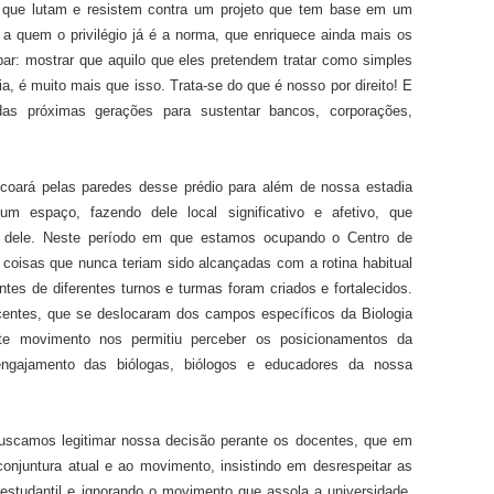
 que lutam e resistem contra um projeto que tem base em um
s a quem o privilégio já é a norma, que enriquece ainda mais os
ar: mostrar que aquilo que eles pretendem tratar como simples
, é muito mais que isso. Trata-se do que é nosso por direito! E
s próximas gerações para sustentar bancos, corporações,
coará pelas paredes desse prédio para além de nossa estadia
m espaço, fazendo dele local significativo e afetivo, que
ele. Neste período em que estamos ocupando o Centro de
coisas que nunca teriam sido alcançadas com a rotina habitual
ntes de diferentes turnos e turmas foram criados e fortalecidos.
centes, que se deslocaram dos campos específicos da Biologia
ste movimento nos permitiu perceber os posicionamentos da
gajamento das biólogas, biólogos e educadores da nossa
uscamos legitimar nossa decisão perante os docentes, que em
onjuntura atual e ao movimento, insistindo em desrespeitar as
studantil e ignorando o movimento que assola a universidade.