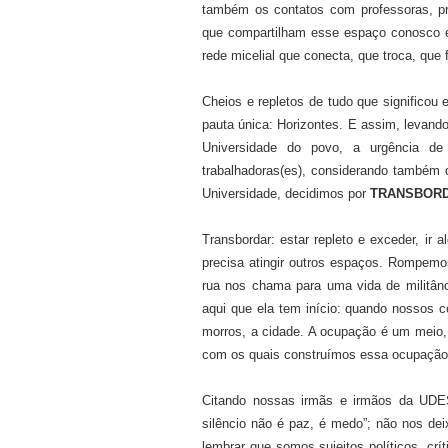
também os contatos com professoras, prof
que compartilham esse espaço conosco e
rede micelial que conecta, que troca, que
Cheios e repletos de tudo que significo
pauta única: Horizontes. E assim, levan
Universidade do povo, a urgência de
trabalhadoras(es), considerando também
Universidade, decidimos por
TRANSBOR
Transbordar: estar repleto e exceder, ir
precisa atingir outros espaços. Rompem
rua nos chama para uma vida de militânc
aqui que ela tem início: quando nossos
morros, a cidade. A ocupação é um meio, 
com os quais construímos essa ocupação:
Citando nossas irmãs e irmãos da UDE
silêncio não é paz, é medo”; não nos dei
lembrar que somos sujeitos políticos, crí