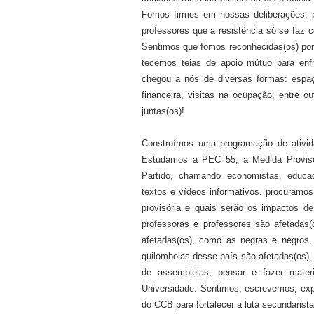
Fomos firmes em nossas deliberações, p
professores que a resistência só se faz 
Sentimos que fomos reconhecidas(os) por 
tecemos teias de apoio mútuo para enfre
chegou a nós de diversas formas: espaç
financeira, visitas na ocupação, entre o
juntas(os)!
Construímos uma programação de ativi
Estudamos a PEC 55, a Medida Provisó
Partido, chamando economistas, educa
textos e vídeos informativos, procuramos
provisória e quais serão os impactos d
professoras e professores são afetadas
afetadas(os), como as negras e negros,
quilombolas desse país são afetadas(os). 
de assembleias, pensar e fazer mate
Universidade. Sentimos, escrevemos, ex
do CCB para fortalecer a luta secundarist