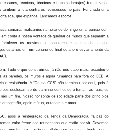
essores, técnicas, técnicos e trabalhadoras(es) terceirizadas
 também a luta contra os retrocessos no país. Foi criada uma
 fortalece, que expande. Lançamos esporos.
u essa semana, realizamos na noite de domingo uma reunião com
do em conta a nossa vontade de quebrar os muros que separam a
 fortalecer os movimentos populares e a luta das e dos
 que estamos em um cenário de final de ano e esvaziamento da
DAR
.
 além. Tudo o que construímos já não nos cabe mais, excedeu e
os as paredes, os muros e agora rumamos para fora do CCB. A
ia e resistência. A “Ocupa CCB” não terminou por aqui, pois é
 corpos deslocam-se do caminho conhecido e tomam as ruas, os
não um fim. Nosso horizonte de sociedade parte dos princípios
 autogestão, apoio mútuo, autonomia e amor.
SC, após a reintegração da Tenda da Democracia, “a paz do
xemos calar frente aos retrocessos que estão por vir. Devemos
ticos, que tomam a ação de refletir e se posicionar frente a uma