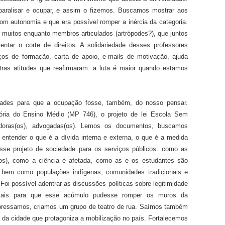
aralisar e ocupar, e assim o fizemos. Buscamos mostrar aos
com autonomia e que era possível romper a inércia da categoria.
muitos enquanto membros articulados (artrópodes?), que juntos
ntar o corte de direitos. A solidariedade desses professores
os de formação, carta de apoio, e-mails de motivação, ajuda
utras atitudes que reafirmaram: a luta é maior quando estamos
dades para que a ocupação fosse, também, do nosso pensar.
ria do Ensino Médio (MP 746), o projeto de lei Escola Sem
doras(os), advogadas(os). Lemos os documentos, buscamos
 entender o que é a dívida interna e externa, o que é a medida
esse projeto de sociedade para os serviços públicos: como as
(os), como a ciência é afetada, como as e os estudantes são
 bem como populações indígenas, comunidades tradicionais e
Foi possível adentrar as discussões políticas sobre legitimidade
riais para que esse acúmulo pudesse romper os muros da
pressamos, criamos um grupo de teatro de rua. Saímos também
a da cidade que protagoniza a mobilização no país. Fortalecemos